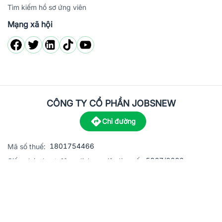
Tìm kiếm hồ sơ ứng viên
Mạng xã hội
CÔNG TY CỔ PHẦN JOBSNEW
Chỉ đường
1801754466
Mã số thuế:
5867/2023
Giấy phép hoạt động dịch vụ việc làm số:
C8-13 đường Nguyễn Chánh, khu dân cư Phú An, Phường H
Địa
chỉ:
© 2023 Jobsnew CO., LTD. All rights reserved.