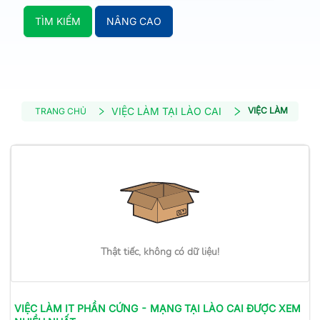
TÌM KIẾM
NÂNG CAO
VIỆC LÀM TẠI LÀO CAI
VIỆC LÀM IT PH
TRANG CHỦ
Thật tiếc, không có dữ liệu!
VIỆC LÀM
IT PHẦN CỨNG - MẠNG
TẠI LÀO CAI
ĐƯỢC XEM