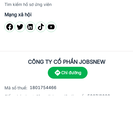
Tìm kiếm hồ sơ ứng viên
Mạng xã hội
CÔNG TY CỔ PHẦN JOBSNEW
Chỉ đường
1801754466
Mã số thuế:
5867/2023
Giấy phép hoạt động dịch vụ việc làm số:
C8-13 đường Nguyễn Chánh, khu dân cư Phú An, Phường H
Địa
chỉ:
© 2023 Jobsnew CO., LTD. All rights reserved.