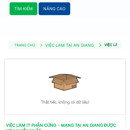
TÌM KIẾM
NÂNG CAO
VIỆC LÀM TẠI AN GIANG
VIỆC LÀM IT 
TRANG CHỦ
Thật tiếc, không có dữ liệu!
VIỆC LÀM
IT PHẦN CỨNG - MẠNG
TẠI AN GIANG
ĐƯỢC