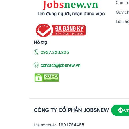
Cẩm na
Quy ch
Tìm đúng người, nhận đúng việc
Liên h
Hỗ trợ
0937.226.225
contact@jobsnew.vn
CÔNG TY CỔ PHẦN JOBSNEW
Ch
1801754466
Mã số thuế: