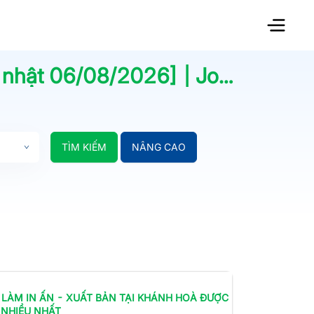
 nhật
06/08/2026
] | Jobsnew.vn
TÌM KIẾM
NÂNG CAO
 LÀM
IN ẤN - XUẤT BẢN
TẠI KHÁNH HOÀ
ĐƯỢC
 NHIỀU NHẤT