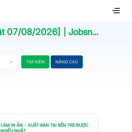
ật
07/08/2026
] | Jobsnew.vn
TÌM KIẾM
NÂNG CAO
 LÀM
IN ẤN - XUẤT BẢN
TẠI BẾN TRE
ĐƯỢC
 NHIỀU NHẤT