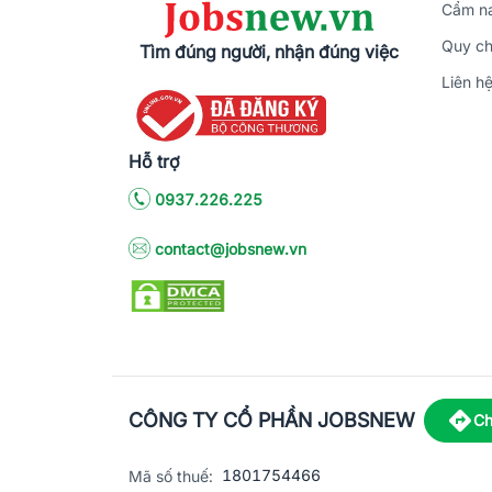
Cẩm na
Quy ch
Tìm đúng người, nhận đúng việc
Liên h
Hỗ trợ
0937.226.225
contact@jobsnew.vn
CÔNG TY CỔ PHẦN JOBSNEW
Ch
1801754466
Mã số thuế: