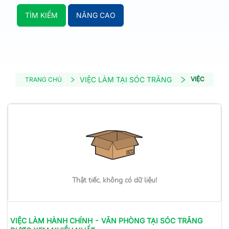
TÌM KIẾM
NÂNG CAO
VIỆC LÀM TẠI SÓC TRĂNG
VIỆC LÀM H
TRANG CHỦ
Thật tiếc, không có dữ liệu!
VIỆC LÀM
HÀNH CHÍNH - VĂN PHÒNG
TẠI SÓC TRĂNG