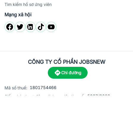
Tìm kiếm hồ sơ ứng viên
Mạng xã hội
CÔNG TY CỔ PHẦN JOBSNEW
Chỉ đường
1801754466
Mã số thuế:
5867/2023
Giấy phép hoạt động dịch vụ việc làm số:
C8-13 đường Nguyễn Chánh, khu dân cư Phú An, Phường H
Địa
chỉ:
© 2023 Jobsnew CO., LTD. All rights reserved.