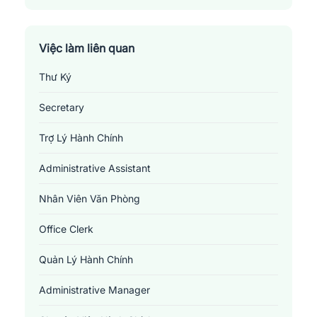
Thành Phố Hạ Long
Thành Phố Móng Cái
Việc làm liên quan
Thư Ký
Thành Phố Uông Bí
Secretary
Thị Xã Đông Triều
Trợ Lý Hành Chính
Thị Xã Quảng Yên
Administrative Assistant
Nhân Viên Văn Phòng
Office Clerk
Quản Lý Hành Chính
Administrative Manager