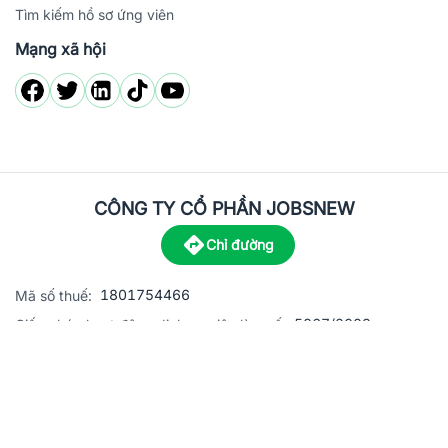
Tìm kiếm hồ sơ ứng viên
Mạng xã hội
CÔNG TY CỔ PHẦN JOBSNEW
Chỉ đường
1801754466
Mã số thuế:
5867/2023
Giấy phép hoạt động dịch vụ việc làm số:
C8-13 đường Nguyễn Chánh, khu dân cư Phú An, Phường H
Địa
chỉ:
© 2023 Jobsnew CO., LTD. All rights reserved.