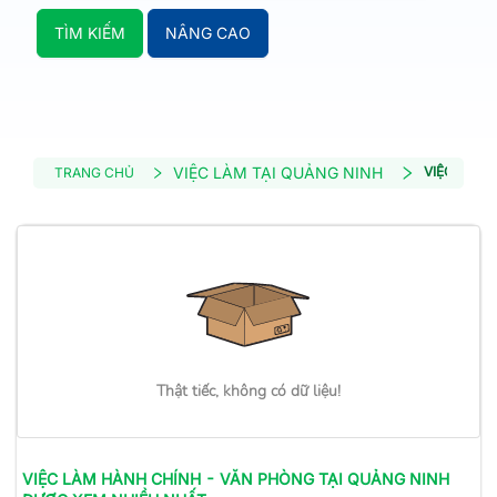
TÌM KIẾM
NÂNG CAO
VIỆC LÀM TẠI QUẢNG NINH
VIỆC LÀM 
TRANG CHỦ
Thật tiếc, không có dữ liệu!
VIỆC LÀM
HÀNH CHÍNH - VĂN PHÒNG
TẠI QUẢNG NINH