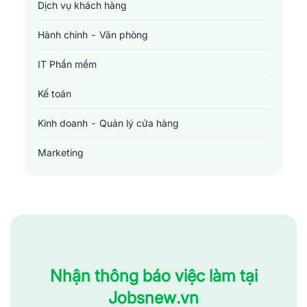
Dịch vụ khách hàng
Hành chính - Văn phòng
IT Phần mềm
Kế toán
Kinh doanh - Quản lý cửa hàng
Marketing
Sản xuất - Lắp ráp - Chế biến
Tài chính - Đầu tư - Chứng khoán
Xây dựng
Y tế - Chăm sóc sức khỏe
Nhận thông báo việc làm tại
Jobsnew.vn