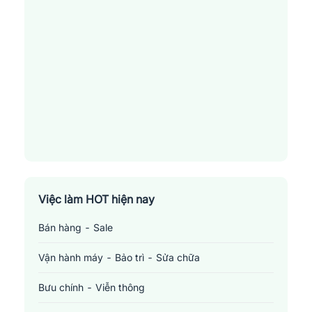
hành đáng tin cậy cho người lao động. Chúng tôi không chỉ mang
đến cho bạn cơ hội nghề nghiệp phong phú, cung cấp môi trường
việc làm tại những doanh nghiệp, công ty uy tín mà còn hỗ trợ
thêm các công cụ tính thuế thu nhập cá nhân, các
mẫu
CV
chuyên nghiệp. Jobsnew tin rằng bước đầu tiên trong tìm
kiếm cơ hội việc làm là tạo ra được một CV độc đáo, ấn tượng
cho các nhà tuyển dụng. Đừng bỏ lỡ cơ hội tốt này!
Việc làm HOT hiện nay
Bán hàng - Sale
Vận hành máy - Bảo trì - Sửa chữa
Bưu chính - Viễn thông