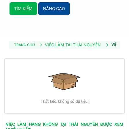
TÌM KIẾM
NÂNG CAO
VIỆC LÀM TẠI THÁI NGUYÊN
VIỆC LÀM
TRANG CHỦ
Thật tiếc, không có dữ liệu!
VIỆC LÀM
HÀNG KHÔNG
TẠI THÁI NGUYÊN
ĐƯỢC XEM