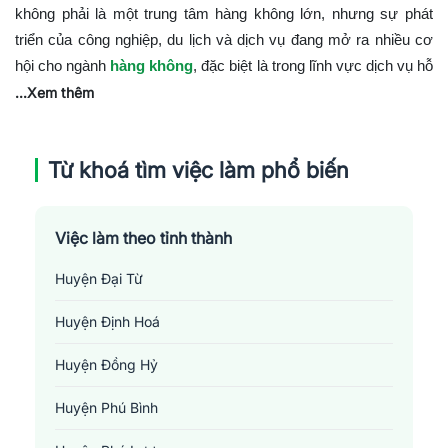
không phải là một trung tâm hàng không lớn, nhưng sự phát
triển của công nghiệp, du lịch và dịch vụ đang mở ra nhiều cơ
hội cho ngành
hàng không
, đặc biệt là trong lĩnh vực dịch vụ hỗ
trợ và logistics. Sự kết nối giữa Thái Nguyên và các thành phố
...Xem thêm
lớn qua dịch vụ hàng không đang dần được cải thiện, tạo điều
kiện cho sự phát triển kinh tế và thu hút đầu tư.
Từ khoá tìm việc làm phổ biến
Cơ hội việc làm trong ngành hàng không tại
Thái Nguyên
Ngành hàng không tại Thái Nguyên mang lại cơ hội nghề nghiệp
Việc làm theo tỉnh thành
trong một loạt lĩnh vực khác nhau, bao gồm:
Huyện Đại Từ
Dịch vụ khách hàng hàng không
:
Tư vấn và hỗ trợ
Huyện Định Hoá
khách hàng trong việc đặt vé và cung cấp thông tin về
các chuyến bay.
Huyện Đồng Hỷ
Quản lý và điều hành dịch vụ hàng không
:
Quản lý
Huyện Phú Bình
hoạt động hàng ngày của các dịch vụ hỗ trợ hàng không,
bao gồm kiểm soát an ninh, dịch vụ hành lý, và dịch vụ