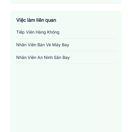
Huyện Tứ Kỳ
Thành Phố Hải Dương
Việc làm liên quan
Tiếp Viên Hàng Không
Thị Xã Chí Linh
Nhân Viên Bán Vé Máy Bay
Nhân Viên An Ninh Sân Bay