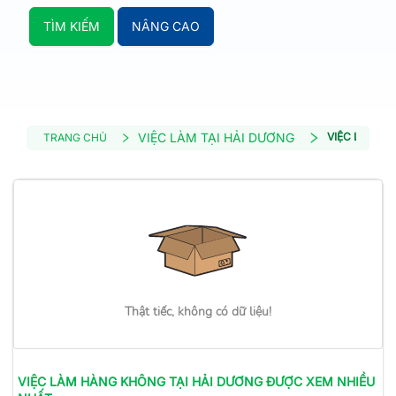
TÌM KIẾM
NÂNG CAO
VIỆC LÀM TẠI HẢI DƯƠNG
VIỆC LÀM H
TRANG CHỦ
Thật tiếc, không có dữ liệu!
VIỆC LÀM
HÀNG KHÔNG
TẠI HẢI DƯƠNG
ĐƯỢC XEM NHIỀU