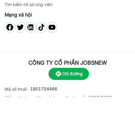
Tìm kiếm hồ sơ ứng viên
Mạng xã hội
CÔNG TY CỔ PHẦN JOBSNEW
Chỉ đường
1801754466
Mã số thuế:
5867/2023
Giấy phép hoạt động dịch vụ việc làm số:
C8-13 đường Nguyễn Chánh, khu dân cư Phú An, Phường H
Địa
chỉ:
© 2023 Jobsnew CO., LTD. All rights reserved.