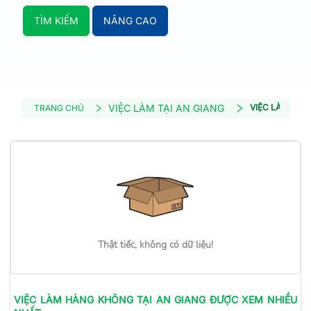
TÌM KIẾM
NÂNG CAO
VIỆC LÀM TẠI AN GIANG
VIỆC LÀM HÀ
TRANG CHỦ
Thật tiếc, không có dữ liệu!
VIỆC LÀM
HÀNG KHÔNG
TẠI AN GIANG
ĐƯỢC XEM NHIỀU