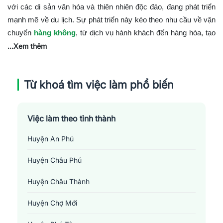
với các di sản văn hóa và thiên nhiên độc đáo, đang phát triển
mạnh mẽ về du lịch. Sự phát triển này kéo theo nhu cầu về vận
chuyển
hàng không
, từ dịch vụ hành khách đến hàng hóa, tạo
ra nhiều cơ hội việc làm trong ngành hàng không tại địa
...Xem thêm
phương.
Cơ hội việc làm ngành hàng không tại An Giang
Từ khoá tìm việc làm phổ biến
Ngành hàng không tại An Giang đang mở rộng, tìm kiếm các
ứng viên cho các vị trí công việc sau:
Việc làm theo tỉnh thành
Quản lý vận hành sân bay
:
Chịu trách nhiệm cho việc
Huyện An Phú
quản lý và vận hành hiệu quả các hoạt động của sân bay.
Nhân viên dịch vụ hàng không
:
Cung cấp thông tin, hỗ
Huyện Châu Phú
trợ khách hàng và quản lý quy trình làm thủ tục bay.
Kỹ thuật viên hàng không
:
Bảo dưỡng và sửa chữa
Huyện Châu Thành
máy bay, đảm bảo an toàn và hiệu suất hoạt động của đội
Huyện Chợ Mới
bay.