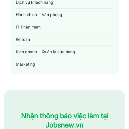
Dịch vụ khách hàng
Hành chính - Văn phòng
IT Phần mềm
Kế toán
Kinh doanh - Quản lý cửa hàng
Marketing
Sản xuất - Lắp ráp - Chế biến
Tài chính - Đầu tư - Chứng khoán
Xây dựng
Y tế - Chăm sóc sức khỏe
Nhận thông báo việc làm tại
Jobsnew.vn