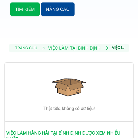
TÌM KIẾM
NÂNG CAO
VIỆC LÀM TẠI BÌNH ĐỊNH
VIỆC LÀM HÀN
TRANG CHỦ
Thật tiếc, không có dữ liệu!
VIỆC LÀM
HÀNG HẢI
TẠI BÌNH ĐỊNH
ĐƯỢC XEM NHIỀU