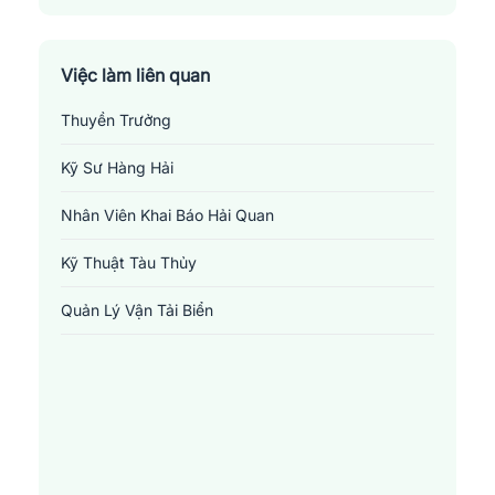
Thành Phố Qui Nhơn
Thị Xã An Nhơn
Việc làm liên quan
Thuyền Trưởng
Kỹ Sư Hàng Hải
Nhân Viên Khai Báo Hải Quan
Kỹ Thuật Tàu Thủy
Quản Lý Vận Tải Biển