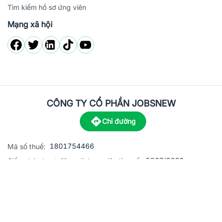
Tìm kiếm hồ sơ ứng viên
Mạng xã hội
CÔNG TY CỔ PHẦN JOBSNEW
Chỉ đường
1801754466
Mã số thuế:
5867/2023
Giấy phép hoạt động dịch vụ việc làm số:
C8-13 đường Nguyễn Chánh, khu dân cư Phú An, Phường H
Địa
chỉ:
© 2023 Jobsnew CO., LTD. All rights reserved.