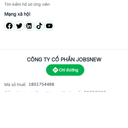
Tìm kiếm hồ sơ ứng viên
Mạng xã hội
CÔNG TY CỔ PHẦN JOBSNEW
Chỉ đường
1801754466
Mã số thuế:
5867/2023
Giấy phép hoạt động dịch vụ việc làm số:
C8-13 đường Nguyễn Chánh, khu dân cư Phú An, Phường H
Địa
chỉ:
© 2023 Jobsnew CO., LTD. All rights reserved.