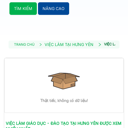
TÌM KIẾM
NÂNG CAO
VIỆC LÀM TẠI HƯNG YÊN
VIỆC LÀM GIÁ
TRANG CHỦ
Thật tiếc, không có dữ liệu!
VIỆC LÀM
GIÁO DỤC - ĐÀO TẠO
TẠI HƯNG YÊN
ĐƯỢC XEM