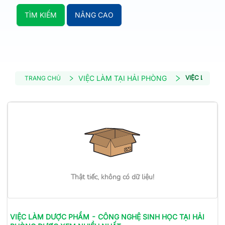
TÌM KIẾM
NÂNG CAO
VIỆC LÀM TẠI HẢI PHÒNG
VIỆC LÀM D
TRANG CHỦ
Thật tiếc, không có dữ liệu!
VIỆC LÀM
DƯỢC PHẨM - CÔNG NGHỆ SINH HỌC
TẠI HẢI