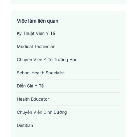
Quận Dương Kinh
Quận Hải An
Việc làm liên quan
Kỹ Thuật Viên Y Tế
Quận Hồng Bàng
Medical Technician
Quận Kiến An
Chuyên Viên Y Tế Trường Học
Quận Lê Chân
School Health Specialist
Quận Ngô Quyền
Diễn Giả Y Tế
Health Educator
Chuyên Viên Dinh Dưỡng
Dietitian