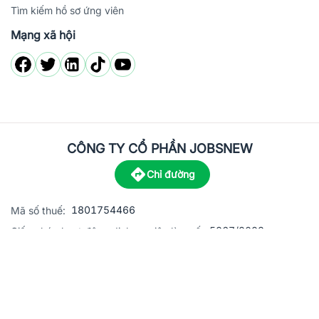
Tìm kiếm hồ sơ ứng viên
Mạng xã hội
CÔNG TY CỔ PHẦN JOBSNEW
Chỉ đường
1801754466
Mã số thuế:
5867/2023
Giấy phép hoạt động dịch vụ việc làm số:
C8-13 đường Nguyễn Chánh, khu dân cư Phú An, Phường H
Địa
chỉ:
© 2023 Jobsnew CO., LTD. All rights reserved.