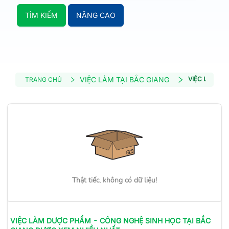
TÌM KIẾM
NÂNG CAO
VIỆC LÀM TẠI BẮC GIANG
VIỆC LÀM DƯ
TRANG CHỦ
Thật tiếc, không có dữ liệu!
VIỆC LÀM
DƯỢC PHẨM - CÔNG NGHỆ SINH HỌC
TẠI BẮC