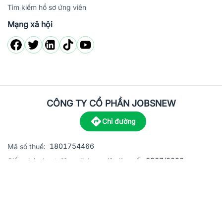
Tìm kiếm hồ sơ ứng viên
Mạng xã hội
CÔNG TY CỔ PHẦN JOBSNEW
Chỉ đường
1801754466
Mã số thuế:
5867/2023
Giấy phép hoạt động dịch vụ việc làm số:
C8-13 đường Nguyễn Chánh, khu dân cư Phú An, Phường H
Địa
chỉ:
© 2023 Jobsnew CO., LTD. All rights reserved.