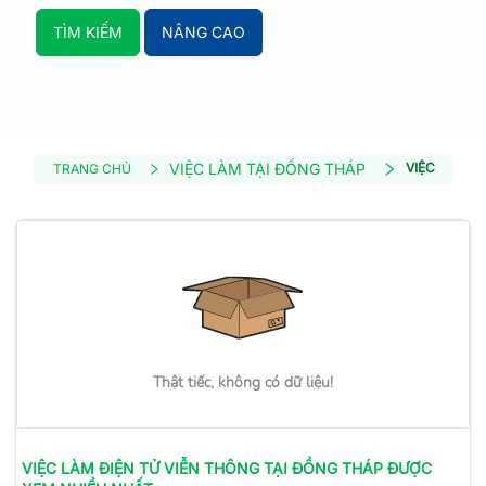
TÌM KIẾM
NÂNG CAO
VIỆC LÀM TẠI ĐỒNG THÁP
VIỆC LÀM Đ
TRANG CHỦ
Thật tiếc, không có dữ liệu!
VIỆC LÀM
ĐIỆN TỬ VIỄN THÔNG
TẠI ĐỒNG THÁP
ĐƯỢC