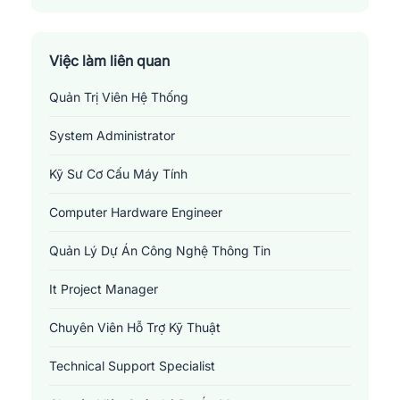
Thành Phố Cao Lãnh
Thành Phố Sa Đéc
Việc làm liên quan
Quản Trị Viên Hệ Thống
Thị Xã Hồng Ngự
System Administrator
Kỹ Sư Cơ Cấu Máy Tính
Computer Hardware Engineer
Quản Lý Dự Án Công Nghệ Thông Tin
It Project Manager
Chuyên Viên Hỗ Trợ Kỹ Thuật
Technical Support Specialist