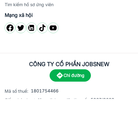
Tìm kiếm hồ sơ ứng viên
Mạng xã hội
CÔNG TY CỔ PHẦN JOBSNEW
Chỉ đường
1801754466
Mã số thuế:
5867/2023
Giấy phép hoạt động dịch vụ việc làm số:
C8-13 đường Nguyễn Chánh, khu dân cư Phú An, Phường H
Địa
chỉ:
© 2023 Jobsnew CO., LTD. All rights reserved.