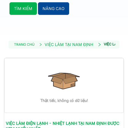
TÌM KIẾM
NÂNG CAO
VIỆC LÀM TẠI NAM ĐỊNH
VIỆC LÀM ĐIỆ
TRANG CHỦ
Thật tiếc, không có dữ liệu!
VIỆC LÀM
ĐIỆN LẠNH - NHIỆT LẠNH
TẠI NAM ĐỊNH
ĐƯỢC