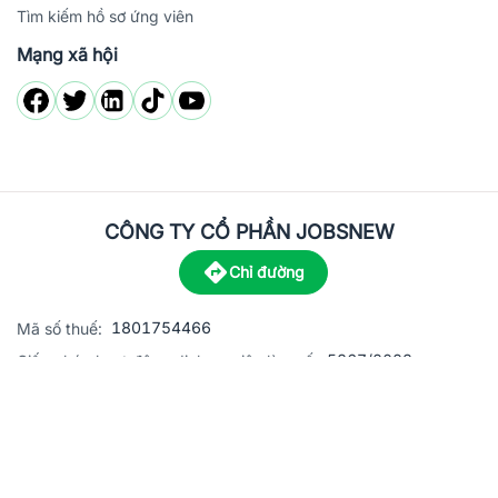
Tìm kiếm hồ sơ ứng viên
Mạng xã hội
CÔNG TY CỔ PHẦN JOBSNEW
Chỉ đường
1801754466
Mã số thuế:
5867/2023
Giấy phép hoạt động dịch vụ việc làm số:
C8-13 đường Nguyễn Chánh, khu dân cư Phú An, Phường H
Địa
chỉ:
© 2023 Jobsnew CO., LTD. All rights reserved.