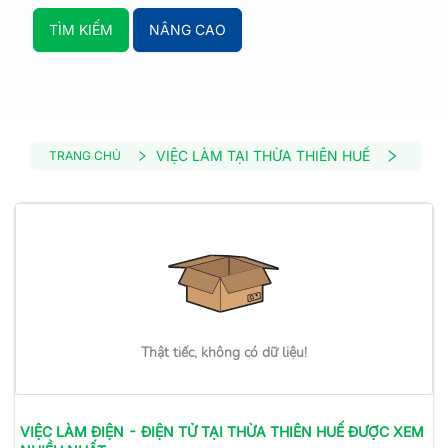
TÌM KIẾM
NÂNG CAO
VIỆC LÀM TẠI THỪA THIÊN HUẾ
VIỆC L
TRANG CHỦ
Thật tiếc, không có dữ liệu!
VIỆC LÀM
ĐIỆN - ĐIỆN TỬ
TẠI THỪA THIÊN HUẾ
ĐƯỢC XEM