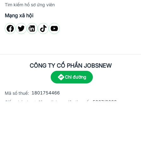
Tìm kiếm hồ sơ ứng viên
Mạng xã hội
CÔNG TY CỔ PHẦN JOBSNEW
Chỉ đường
1801754466
Mã số thuế:
5867/2023
Giấy phép hoạt động dịch vụ việc làm số:
C8-13 đường Nguyễn Chánh, khu dân cư Phú An, Phường H
Địa
chỉ:
© 2023 Jobsnew CO., LTD. All rights reserved.