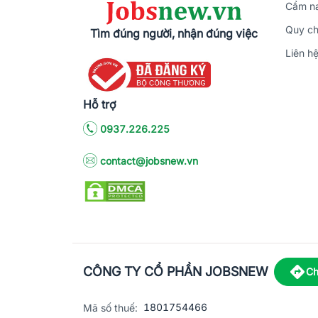
Cẩm na
Quy ch
Tìm đúng người, nhận đúng việc
Liên h
Hỗ trợ
0937.226.225
contact@jobsnew.vn
CÔNG TY CỔ PHẦN JOBSNEW
Ch
1801754466
Mã số thuế: