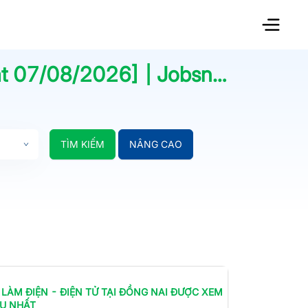
ật
07/08/2026
] | Jobsnew.vn
TÌM KIẾM
NÂNG CAO
 LÀM
ĐIỆN - ĐIỆN TỬ
TẠI ĐỒNG NAI
ĐƯỢC XEM
ỀU NHẤT