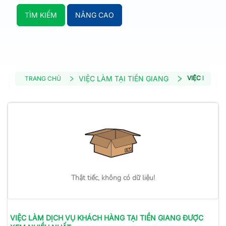
TÌM KIẾM
NÂNG CAO
VIỆC LÀM TẠI TIỀN GIANG
VIỆC LÀM D
TRANG CHỦ
Thật tiếc, không có dữ liệu!
VIỆC LÀM
DỊCH VỤ KHÁCH HÀNG
TẠI TIỀN GIANG
ĐƯỢC