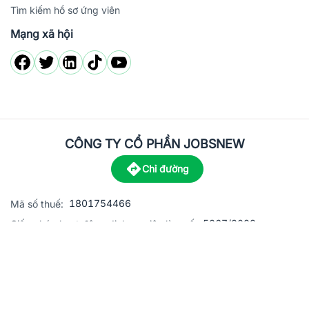
Tìm kiếm hồ sơ ứng viên
Mạng xã hội
CÔNG TY CỔ PHẦN JOBSNEW
Chỉ đường
1801754466
Mã số thuế:
5867/2023
Giấy phép hoạt động dịch vụ việc làm số:
C8-13 đường Nguyễn Chánh, khu dân cư Phú An, Phường H
Địa
chỉ:
© 2023 Jobsnew CO., LTD. All rights reserved.