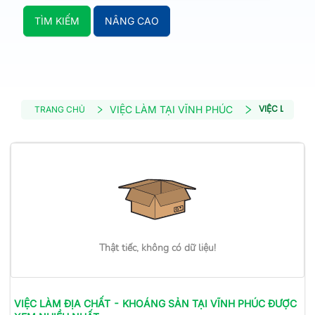
TÌM KIẾM
NÂNG CAO
VIỆC LÀM TẠI VĨNH PHÚC
VIỆC LÀM ĐỊ
TRANG CHỦ
Thật tiếc, không có dữ liệu!
VIỆC LÀM
ĐỊA CHẤT - KHOÁNG SẢN
TẠI VĨNH PHÚC
ĐƯỢC