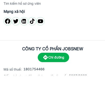
Tìm kiếm hồ sơ ứng viên
Mạng xã hội
CÔNG TY CỔ PHẦN JOBSNEW
Chỉ đường
1801754466
Mã số thuế:
5867/2023
Giấy phép hoạt động dịch vụ việc làm số:
C8-13 đường Nguyễn Chánh, khu dân cư Phú An, Phường H
Địa
chỉ:
© 2023 Jobsnew CO., LTD. All rights reserved.