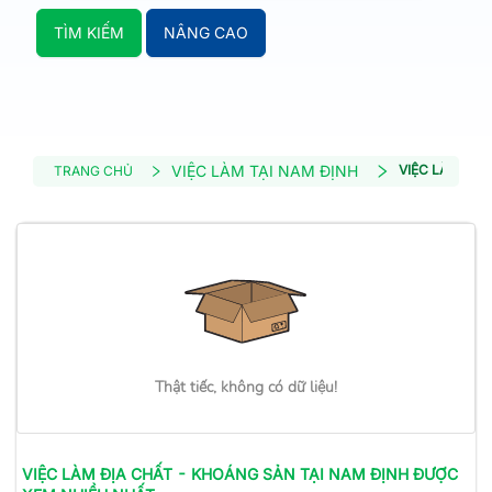
TÌM KIẾM
NÂNG CAO
VIỆC LÀM TẠI NAM ĐỊNH
VIỆC LÀM ĐỊA
TRANG CHỦ
Thật tiếc, không có dữ liệu!
VIỆC LÀM
ĐỊA CHẤT - KHOÁNG SẢN
TẠI NAM ĐỊNH
ĐƯỢC