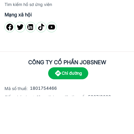
Tìm kiếm hồ sơ ứng viên
Mạng xã hội
CÔNG TY CỔ PHẦN JOBSNEW
Chỉ đường
1801754466
Mã số thuế:
5867/2023
Giấy phép hoạt động dịch vụ việc làm số:
C8-13 đường Nguyễn Chánh, khu dân cư Phú An, Phường H
Địa
chỉ:
© 2023 Jobsnew CO., LTD. All rights reserved.