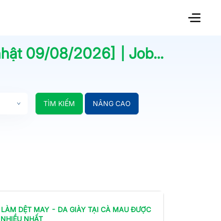
nhật
09/08/2026
] | Jobsnew.vn
TÌM KIẾM
NÂNG CAO
 LÀM
DỆT MAY - DA GIÀY
TẠI CÀ MAU
ĐƯỢC
 NHIỀU NHẤT