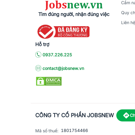
Cẩm na
Quy ch
Tìm đúng người, nhận đúng việc
Liên h
Hỗ trợ
0937.226.225
contact@jobsnew.vn
CÔNG TY CỔ PHẦN JOBSNEW
Ch
1801754466
Mã số thuế: