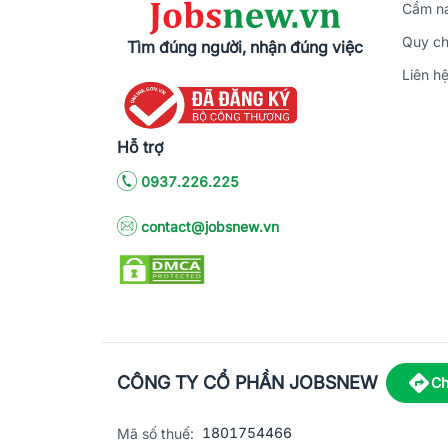
Cẩm na
Quy ch
Tìm đúng người, nhận đúng việc
Liên h
Hỗ trợ
0937.226.225
contact@jobsnew.vn
CÔNG TY CỔ PHẦN JOBSNEW
Ch
1801754466
Mã số thuế: