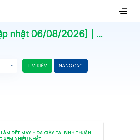
ập nhật
06/08/2026
] | Jobsnew.vn
TÌM KIẾM
NÂNG CAO
 LÀM
DỆT MAY - DA GIÀY
TẠI BÌNH THUẬN
C XEM NHIỀU NHẤT