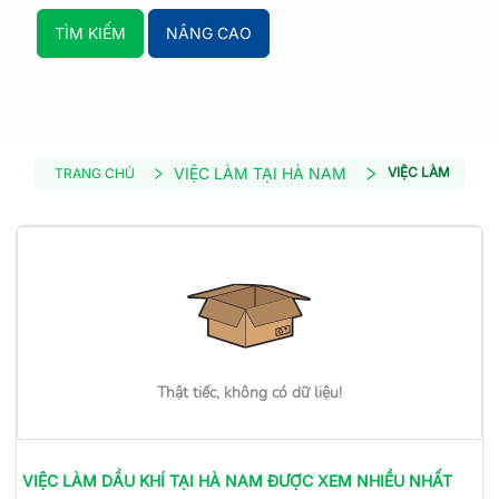
TÌM KIẾM
NÂNG CAO
VIỆC LÀM TẠI HÀ NAM
VIỆC LÀM DẦU K
TRANG CHỦ
Thật tiếc, không có dữ liệu!
VIỆC LÀM
DẦU KHÍ
TẠI HÀ NAM
ĐƯỢC XEM NHIỀU NHẤT