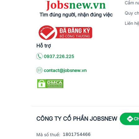
Cẩm na
Quy ch
Tìm đúng người, nhận đúng việc
Liên h
Hỗ trợ
0937.226.225
contact@jobsnew.vn
CÔNG TY CỔ PHẦN JOBSNEW
Ch
1801754466
Mã số thuế: