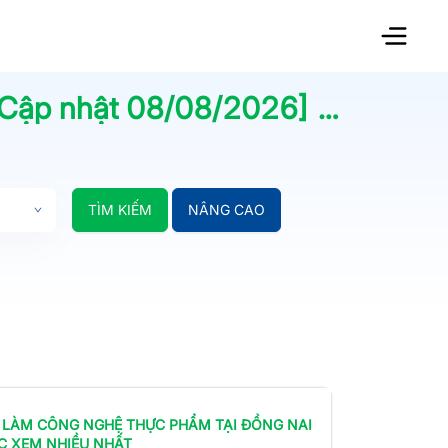
[Cập nhật
08/08/2026
] | Jobsnew.vn
TÌM KIẾM
NÂNG CAO
 LÀM
CÔNG NGHỆ THỰC PHẨM
TẠI ĐỒNG NAI
C XEM NHIỀU NHẤT