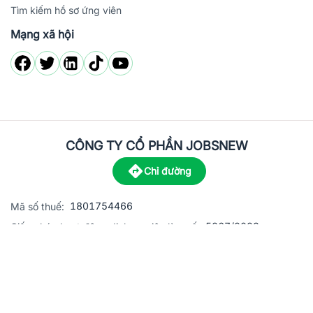
Tìm kiếm hồ sơ ứng viên
Mạng xã hội
CÔNG TY CỔ PHẦN JOBSNEW
Chỉ đường
1801754466
Mã số thuế:
5867/2023
Giấy phép hoạt động dịch vụ việc làm số:
C8-13 đường Nguyễn Chánh, khu dân cư Phú An, Phường H
Địa
chỉ:
© 2023 Jobsnew CO., LTD. All rights reserved.