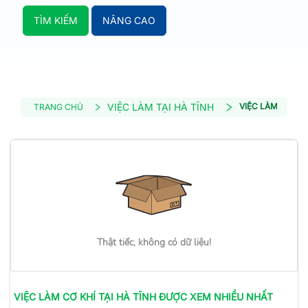
TÌM KIẾM
NÂNG CAO
VIỆC LÀM TẠI HÀ TĨNH
VIỆC LÀM CƠ KHÍ
TRANG CHỦ
Thật tiếc, không có dữ liệu!
VIỆC LÀM
CƠ KHÍ
TẠI HÀ TĨNH
ĐƯỢC XEM NHIỀU NHẤT