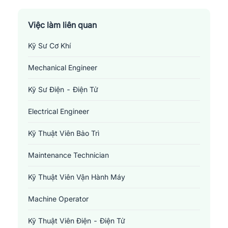
Huyện Vũ Quang
Thành Phố Hà Tĩnh
Việc làm liên quan
Kỹ Sư Cơ Khí
Thị Xã Hồng Lĩnh
Mechanical Engineer
Thị Xã Kỳ Anh
Kỹ Sư Điện - Điện Tử
Electrical Engineer
Kỹ Thuật Viên Bảo Trì
Maintenance Technician
Kỹ Thuật Viên Vận Hành Máy
Machine Operator
Kỹ Thuật Viên Điện - Điện Tử