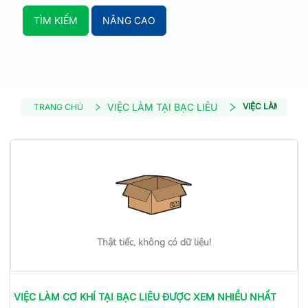
TÌM KIẾM
NÂNG CAO
VIỆC LÀM TẠI BẠC LIÊU
VIỆC LÀM CƠ KH
TRANG CHỦ
Thật tiếc, không có dữ liệu!
VIỆC LÀM
CƠ KHÍ
TẠI BẠC LIÊU
ĐƯỢC XEM NHIỀU NHẤT