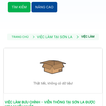
TÌM KIẾM
NÂNG CAO
VIỆC LÀM TẠI SƠN LA
VIỆC LÀM BƯU CH
TRANG CHỦ
Thật tiếc, không có dữ liệu!
VIỆC LÀM
BƯU CHÍNH - VIỄN THÔNG
TẠI SƠN LA
ĐƯỢC