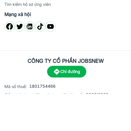
Tìm kiếm hồ sơ ứng viên
Mạng xã hội
CÔNG TY CỔ PHẦN JOBSNEW
Chỉ đường
1801754466
Mã số thuế:
5867/2023
Giấy phép hoạt động dịch vụ việc làm số:
C8-13 đường Nguyễn Chánh, khu dân cư Phú An, Phường H
Địa
chỉ:
© 2023 Jobsnew CO., LTD. All rights reserved.