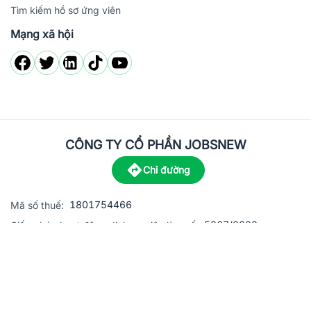
Tìm kiếm hồ sơ ứng viên
Mạng xã hội
CÔNG TY CỔ PHẦN JOBSNEW
Chỉ đường
1801754466
Mã số thuế:
5867/2023
Giấy phép hoạt động dịch vụ việc làm số:
C8-13 đường Nguyễn Chánh, khu dân cư Phú An, Phường H
Địa
chỉ:
© 2023 Jobsnew CO., LTD. All rights reserved.