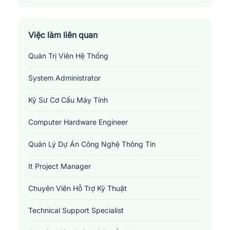
Huyện Tứ Kỳ
Thành Phố Hải Dương
Việc làm liên quan
Quản Trị Viên Hệ Thống
Thị Xã Chí Linh
System Administrator
Kỹ Sư Cơ Cấu Máy Tính
Computer Hardware Engineer
Quản Lý Dự Án Công Nghệ Thông Tin
It Project Manager
Chuyên Viên Hỗ Trợ Kỹ Thuật
Technical Support Specialist