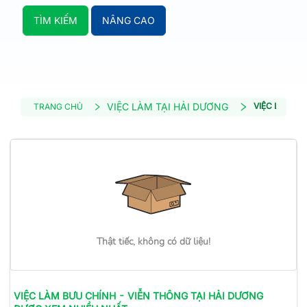
TÌM KIẾM
NÂNG CAO
VIỆC LÀM TẠI HẢI DƯƠNG
VIỆC LÀM BƯ
TRANG CHỦ
Thật tiếc, không có dữ liệu!
VIỆC LÀM
BƯU CHÍNH - VIỄN THÔNG
TẠI HẢI DƯƠNG