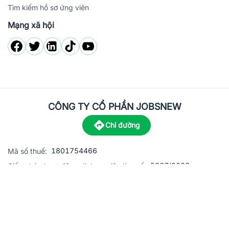
Tìm kiếm hồ sơ ứng viên
Mạng xã hội
CÔNG TY CỔ PHẦN JOBSNEW
Chỉ đường
1801754466
Mã số thuế:
5867/2023
Giấy phép hoạt động dịch vụ việc làm số:
C8-13 đường Nguyễn Chánh, khu dân cư Phú An, Phường H
Địa
chỉ:
© 2023 Jobsnew CO., LTD. All rights reserved.