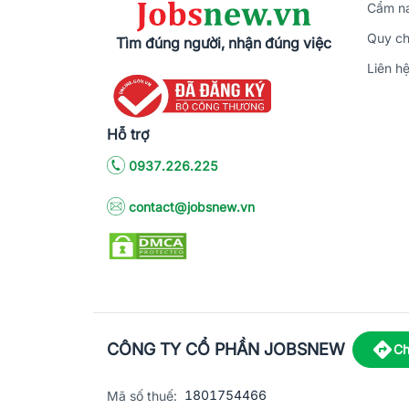
Cẩm na
Quy ch
Tìm đúng người, nhận đúng việc
Liên h
Hỗ trợ
0937.226.225
contact@jobsnew.vn
CÔNG TY CỔ PHẦN JOBSNEW
Ch
1801754466
Mã số thuế: