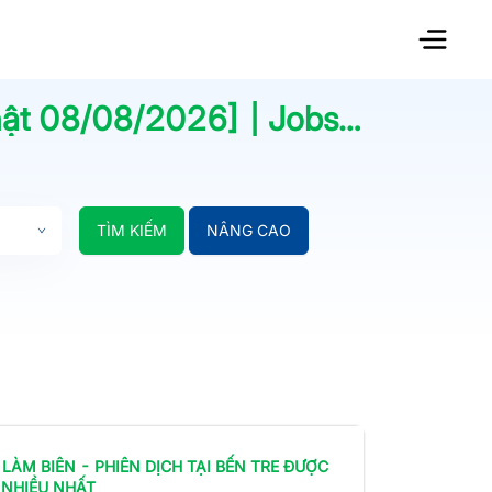
hật
08/08/2026
] | Jobsnew.vn
TÌM KIẾM
NÂNG CAO
 LÀM
BIÊN - PHIÊN DỊCH
TẠI BẾN TRE
ĐƯỢC
 NHIỀU NHẤT