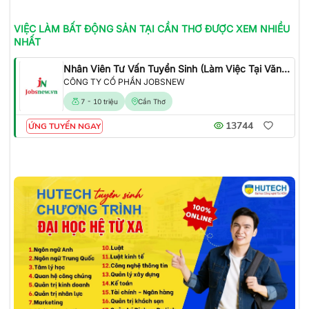
VIỆC LÀM
BẤT ĐỘNG SẢN
TẠI CẦN THƠ
ĐƯỢC XEM NHIỀU
NHẤT
Nhân Viên Tư Vấn Tuyển Sinh (Làm Việc Tại Văn Phòng)
CÔNG TY CỔ PHẦN JOBSNEW
7 - 10 triệu
Cần Thơ
13744
ỨNG TUYỂN NGAY