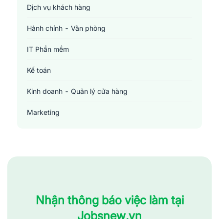
Dịch vụ khách hàng
Hành chính - Văn phòng
IT Phần mềm
Kế toán
Kinh doanh - Quản lý cửa hàng
Marketing
Sản xuất - Lắp ráp - Chế biến
Tài chính - Đầu tư - Chứng khoán
Xây dựng
Y tế - Chăm sóc sức khỏe
Nhận thông báo việc làm tại
Jobsnew.vn