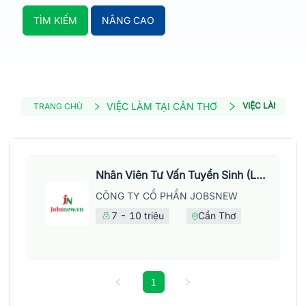
TÌM KIẾM
NÂNG CAO
VIỆC LÀM TẠI CẦN THƠ
VIỆC LÀM BẤT 
TRANG CHỦ
Nhân Viên Tư Vấn Tuyển Sinh (Làm Việc Tại Văn Phòng)
CÔNG TY CỔ PHẦN JOBSNEW
7 - 10 triệu
Cần Thơ
1