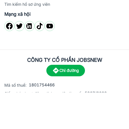
Tìm kiếm hồ sơ ứng viên
Mạng xã hội
CÔNG TY CỔ PHẦN JOBSNEW
Chỉ đường
1801754466
Mã số thuế:
5867/2023
Giấy phép hoạt động dịch vụ việc làm số:
C8-13 đường Nguyễn Chánh, khu dân cư Phú An, Phường H
Địa
chỉ:
© 2023 Jobsnew CO., LTD. All rights reserved.