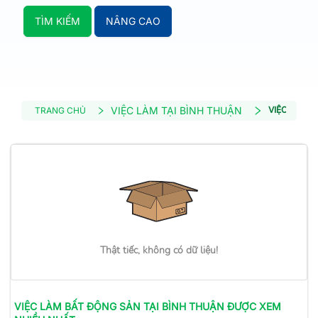
TÌM KIẾM
NÂNG CAO
VIỆC LÀM TẠI BÌNH THUẬN
VIỆC LÀM 
TRANG CHỦ
Thật tiếc, không có dữ liệu!
VIỆC LÀM
BẤT ĐỘNG SẢN
TẠI BÌNH THUẬN
ĐƯỢC XEM