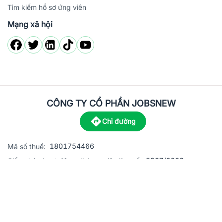
Tìm kiếm hồ sơ ứng viên
Mạng xã hội
CÔNG TY CỔ PHẦN JOBSNEW
Chỉ đường
1801754466
Mã số thuế:
5867/2023
Giấy phép hoạt động dịch vụ việc làm số:
C8-13 đường Nguyễn Chánh, khu dân cư Phú An, Phường H
Địa
chỉ:
© 2023 Jobsnew CO., LTD. All rights reserved.