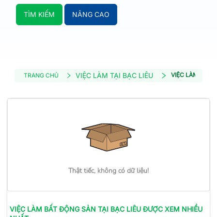
TÌM KIẾM
NÂNG CAO
VIỆC LÀM TẠI BẠC LIÊU
VIỆC LÀM BẤT 
TRANG CHỦ
Thật tiếc, không có dữ liệu!
VIỆC LÀM
BẤT ĐỘNG SẢN
TẠI BẠC LIÊU
ĐƯỢC XEM NHIỀU