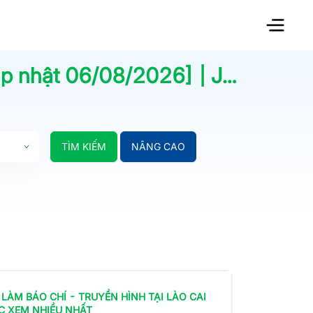
ập nhật
06/08/2026
] | Jobsnew.vn
TÌM KIẾM
NÂNG CAO
 LÀM
BÁO CHÍ - TRUYỀN HÌNH
TẠI LÀO CAI
C XEM NHIỀU NHẤT