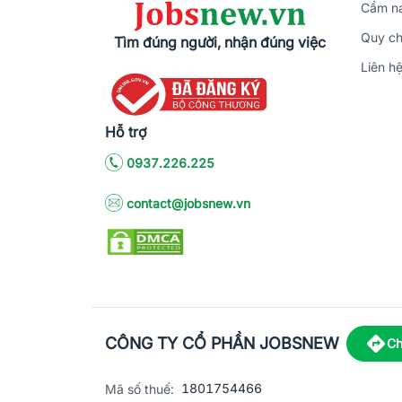
Cẩm na
Quy ch
Tìm đúng người, nhận đúng việc
Liên h
Hỗ trợ
0937.226.225
contact@jobsnew.vn
CÔNG TY CỔ PHẦN JOBSNEW
Ch
1801754466
Mã số thuế: