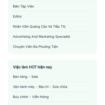
hành đáng tin cậy cho người lao động. Chúng tôi không chỉ mang
Biên Tập Viên
đến cho bạn cơ hội nghề nghiệp phong phú, cung cấp môi trường
việc làm tại những doanh nghiệp, công ty uy tín mà còn hỗ trợ
Editor
thêm các công cụ tính thuế thu nhập cá nhân, các
Nhân Viên Quảng Cáo Và Tiếp Thị
mẫu
CV
chuyên nghiệp. Jobsnew tin rằng bước đầu tiên trong tìm
kiếm cơ hội việc làm là tạo ra được một CV độc đáo, ấn tượng
Advertising And Marketing Specialist
cho các nhà tuyển dụng. Đừng bỏ lỡ cơ hội tốt này!
Chuyên Viên Đa Phương Tiện
Multimedia Specialist
Việc làm HOT hiện nay
Bán hàng - Sale
Vận hành máy - Bảo trì - Sửa chữa
Bưu chính - Viễn thông