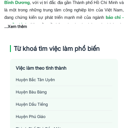
Bình Dương
, với vị trí đắc địa gần Thành phố Hồ Chí Minh và
là một trong những trung tâm công nghiệp lớn của Việt Nam,
đang chứng kiến sự phát triển mạnh mẽ của ngành
báo chí -
truyền hình
. Nhu cầu về thông tin nhanh chóng và chính xác
...Xem thêm
đang ngày càng tăng, mở ra nhiều cơ hội việc làm trong lĩnh
vực này tại địa phương.
Từ khoá tìm việc làm phổ biến
Vị Trí và Mức Lương trong Ngành Báo chí -
Truyền hình tại Bình Dương
Cơ hội việc làm trong lĩnh vực báo chí và truyền hình tại Bình
Việc làm theo tỉnh thành
Dương bao gồm:
Huyện Bắc Tân Uyên
Phóng viên
:
Tìm kiếm, thu thập tin tức, phỏng vấn và
Huyện Bàu Bàng
tường thuật.
Biên tập viên
:
Chịu trách nhiệm biên tập nội dung, đảm
Huyện Dầu Tiếng
bảo tính chính xác và độ tin cậy của thông tin truyền
thông.
Huyện Phú Giáo
Quay phim/Chụp ảnh
:
Ghi lại hình ảnh cho tin tức và