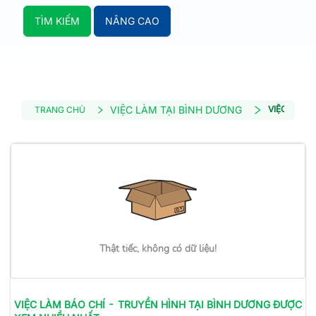
TÌM KIẾM
NÂNG CAO
VIỆC LÀM TẠI BÌNH DƯƠNG
VIỆC LÀM B
TRANG CHỦ
Thật tiếc, không có dữ liệu!
VIỆC LÀM
BÁO CHÍ - TRUYỀN HÌNH
TẠI BÌNH DƯƠNG
ĐƯỢC