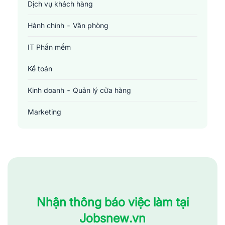
Dịch vụ khách hàng
Hành chính - Văn phòng
IT Phần mềm
Kế toán
Kinh doanh - Quản lý cửa hàng
Marketing
Sản xuất - Lắp ráp - Chế biến
Tài chính - Đầu tư - Chứng khoán
Xây dựng
Y tế - Chăm sóc sức khỏe
Nhận thông báo việc làm tại
Jobsnew.vn