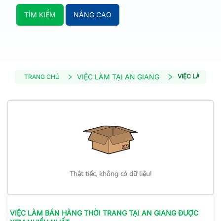
TÌM KIẾM
NÂNG CAO
VIỆC LÀM TẠI AN GIANG
VIỆC LÀM BÁN
TRANG CHỦ
Thật tiếc, không có dữ liệu!
VIỆC LÀM
BÁN HÀNG THỜI TRANG
TẠI AN GIANG
ĐƯỢC