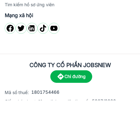
Tìm kiếm hồ sơ ứng viên
Mạng xã hội
CÔNG TY CỔ PHẦN JOBSNEW
Chỉ đường
1801754466
Mã số thuế:
5867/2023
Giấy phép hoạt động dịch vụ việc làm số:
C8-13 đường Nguyễn Chánh, khu dân cư Phú An, Phường H
Địa
chỉ:
© 2023 Jobsnew CO., LTD. All rights reserved.