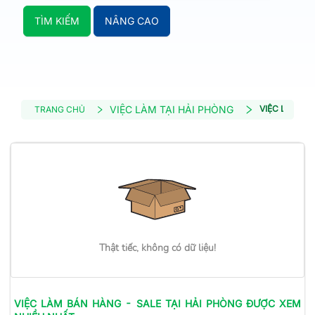
TÌM KIẾM
NÂNG CAO
VIỆC LÀM TẠI HẢI PHÒNG
VIỆC LÀM BÁ
TRANG CHỦ
Thật tiếc, không có dữ liệu!
VIỆC LÀM
BÁN HÀNG - SALE
TẠI HẢI PHÒNG
ĐƯỢC XEM