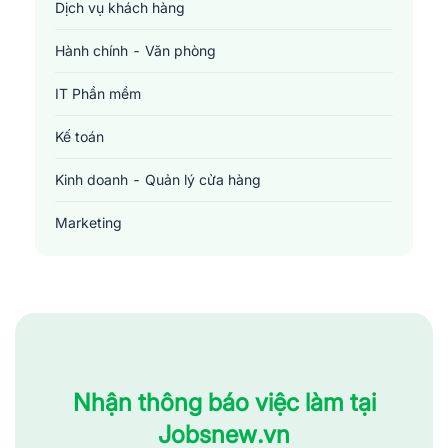
Dịch vụ khách hàng
Hành chính - Văn phòng
IT Phần mềm
Kế toán
Kinh doanh - Quản lý cửa hàng
Marketing
Sản xuất - Lắp ráp - Chế biến
Tài chính - Đầu tư - Chứng khoán
Xây dựng
Y tế - Chăm sóc sức khỏe
Nhận thông báo việc làm tại
Jobsnew.vn