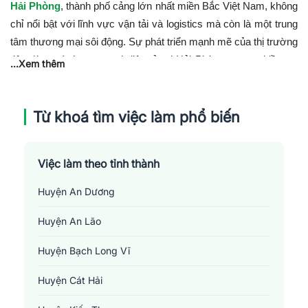
Hải Phòng
, thành phố cảng lớn nhất miền Bắc Việt Nam, không
chỉ nổi bật với lĩnh vực vận tải và logistics mà còn là một trung
tâm thương mại sôi động. Sự phát triển mạnh mẽ của thị trường
tiêu dùng và thương mại điện tử tại Hải Phòng tạo ra nhiều cơ
...Xem thêm
hội việc làm trong lĩnh vực
bán hàng - sale
, từ việc làm việc tại
các cửa hàng, trung tâm mua sắm đến quản lý kênh bán hàng
online.
Từ khoá tìm việc làm phổ biến
Vị Trí và Mức Lương trong Ngành Bán hàng -
Sale tại Hải Phòng
Việc làm theo tỉnh thành
Cơ hội việc làm trong lĩnh vực bán hàng và sale tại Hải Phòng
Huyện An Dương
bao gồm:
Huyện An Lão
Nhân viên bán hàng
:
Tư vấn và bán hàng trực tiếp cho
khách hàng tại các cửa hàng, showroom.
Huyện Bạch Long Vĩ
Chuyên viên Sale
:
Phát triển kinh doanh, tìm kiếm và
mở rộng khách hàng mới thông qua các kênh truyền
Huyện Cát Hải
thống và số.