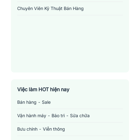
Tìm việc làm Bán hàng - Sale tại Hải Phòng trên
Chuyên Viên Kỹ Thuật Bán Hàng
nền tảng jobsnew.vn
Jobsnew.vn
tự hào là đối tác của các doanh nghiệp, là nơi đồng
hành đáng tin cậy cho người lao động. Chúng tôi không chỉ mang
đến cho bạn cơ hội nghề nghiệp phong phú, cung cấp môi trường
việc làm tại những doanh nghiệp, công ty uy tín mà còn hỗ trợ
thêm các công cụ tính thuế thu nhập cá nhân, các
mẫu
CV
chuyên nghiệp. Jobsnew tin rằng bước đầu tiên trong tìm
kiếm cơ hội việc làm là tạo ra được một CV độc đáo, ấn tượng
cho các nhà tuyển dụng. Đừng bỏ lỡ cơ hội tốt này!
Việc làm HOT hiện nay
Bán hàng - Sale
Vận hành máy - Bảo trì - Sửa chữa
Bưu chính - Viễn thông