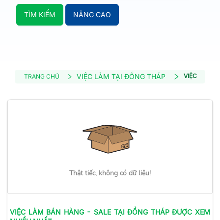
TÌM KIẾM
NÂNG CAO
VIỆC LÀM TẠI ĐỒNG THÁP
VIỆC LÀM B
TRANG CHỦ
Thật tiếc, không có dữ liệu!
VIỆC LÀM
BÁN HÀNG - SALE
TẠI ĐỒNG THÁP
ĐƯỢC XEM