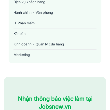
Dịch vụ khách hàng
Hành chính - Văn phòng
IT Phần mềm
Kế toán
Kinh doanh - Quản lý cửa hàng
Marketing
Sản xuất - Lắp ráp - Chế biến
Tài chính - Đầu tư - Chứng khoán
Xây dựng
Y tế - Chăm sóc sức khỏe
Nhận thông báo việc làm tại
Jobsnew.vn