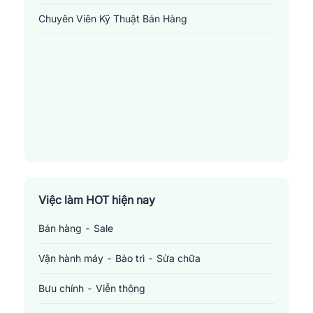
mẫu
CV
chuyên nghiệp. Jobsnew tin rằng bước đầu tiên trong tìm
Chuyên Viên Kỹ Thuật Bán Hàng
kiếm cơ hội việc làm là tạo ra được một CV độc đáo, ấn tượng
cho các nhà tuyển dụng. Đừng bỏ lỡ cơ hội tốt này!
Việc làm HOT hiện nay
Bán hàng - Sale
Vận hành máy - Bảo trì - Sửa chữa
Bưu chính - Viễn thông