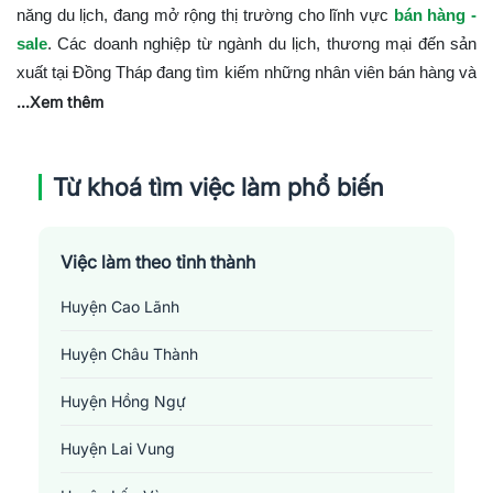
năng du lịch, đang mở rộng thị trường cho lĩnh vực
bán hàng -
sale
. Các doanh nghiệp từ ngành du lịch, thương mại đến sản
xuất tại Đồng Tháp đang tìm kiếm những nhân viên bán hàng và
chuyên viên sale chuyên nghiệp, sáng tạo để đẩy mạnh doanh
...Xem thêm
số và mở rộng thị trường.
Cơ hội việc làm ngành Bán hàng - Sale tại Đồng
Từ khoá tìm việc làm phổ biến
Tháp
Cơ hội việc làm trong lĩnh vực bán hàng - sale tại Đồng Tháp
bao gồm:
Việc làm theo tỉnh thành
Nhân viên bán hàng
Huyện Cao Lãnh
:
Tư vấn và bán sản phẩm, dịch vụ
tại các điểm bán hàng, trung tâm thương mại, hoặc các
Huyện Châu Thành
sự kiện thương mại.
Chuyên viên Sale
:
Phát triển kinh doanh, tìm kiếm và
Huyện Hồng Ngự
tiếp cận khách hàng tiềm năng, đàm phán và ký kết hợp
Huyện Lai Vung
đồng.
Quản lý bán hàng
:
Xây dựng và quản lý đội ngũ bán