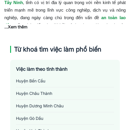
Tây Ninh
, tỉnh có vị trí địa lý quan trọng với nền kinh tế phát
triển mạnh mẽ trong lĩnh vực công nghiệp, dịch vụ và nông
nghiệp, đang ngày càng chú trọng đến vấn đề
an toàn lao
động
. Sự phát triển này đòi hỏi một lực lượng lớn các chuyên
...Xem thêm
gia, quản lý và nhân viên an toàn lao động để đảm bảo môi
trường làm việc an toàn cho người lao động.
Từ khoá tìm việc làm phổ biến
Vị Trí và Mức Lương trong Ngành An toàn lao
động tại Tây Ninh
Cơ hội việc làm trong lĩnh vực an toàn lao động tại Tây Ninh bao
Việc làm theo tỉnh thành
gồm:
Huyện Bến Cầu
Chuyên viên an toàn lao động
:
Phân tích rủi ro, đề xuất
Huyện Châu Thành
và triển khai các biện pháp ngăn ngừa, đảm bảo môi
trường làm việc an toàn.
Huyện Dương Minh Châu
Quản lý an toàn lao động
:
Lập kế hoạch và quản lý hệ
thống an toàn lao động tại doanh nghiệp.
Huyện Gò Dầu
Giám sát an toàn
:
Thực hiện các buổi kiểm tra và giám