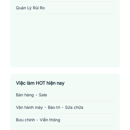
hành đáng tin cậy cho người lao động. Chúng tôi không chỉ mang
Quản Lý Rủi Ro
đến cho bạn cơ hội nghề nghiệp phong phú, cung cấp môi trường
việc làm tại những doanh nghiệp, công ty uy tín mà còn hỗ trợ
thêm các công cụ tính thuế thu nhập cá nhân, các
mẫu
CV
chuyên nghiệp. Jobsnew tin rằng bước đầu tiên trong tìm
kiếm cơ hội việc làm là tạo ra được một CV độc đáo, ấn tượng
cho các nhà tuyển dụng. Đừng bỏ lỡ cơ hội tốt này!
Việc làm HOT hiện nay
Bán hàng - Sale
Vận hành máy - Bảo trì - Sửa chữa
Bưu chính - Viễn thông