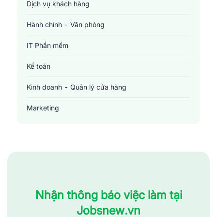
Dịch vụ khách hàng
Hành chính - Văn phòng
IT Phần mềm
Kế toán
Kinh doanh - Quản lý cửa hàng
Marketing
Sản xuất - Lắp ráp - Chế biến
Tài chính - Đầu tư - Chứng khoán
Xây dựng
Y tế - Chăm sóc sức khỏe
Nhận thông báo việc làm tại
Jobsnew.vn