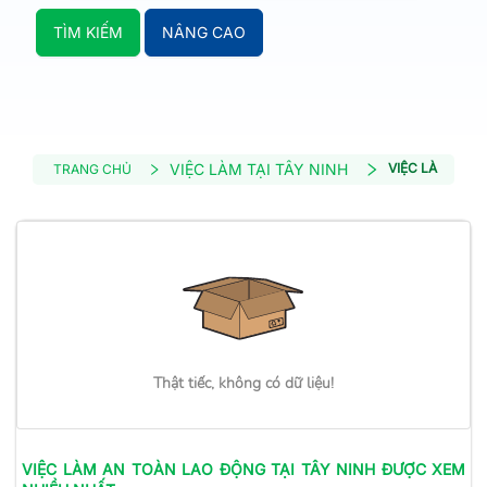
TÌM KIẾM
NÂNG CAO
VIỆC LÀM TẠI TÂY NINH
VIỆC LÀM AN 
TRANG CHỦ
Thật tiếc, không có dữ liệu!
VIỆC LÀM
AN TOÀN LAO ĐỘNG
TẠI TÂY NINH
ĐƯỢC XEM