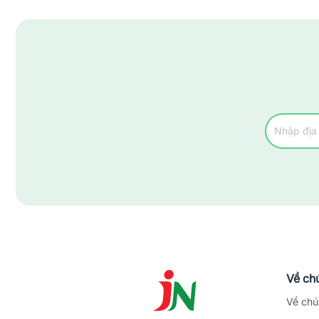
Thành Phố Việt Trì
Thị Xã Phú Thọ
Về chú
Về chú