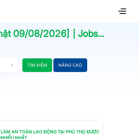
hật
09/08/2026
] | Jobsnew.vn
TÌM KIẾM
NÂNG CAO
 LÀM
AN TOÀN LAO ĐỘNG
TẠI PHÚ THỌ
ĐƯỢC
 NHIỀU NHẤT