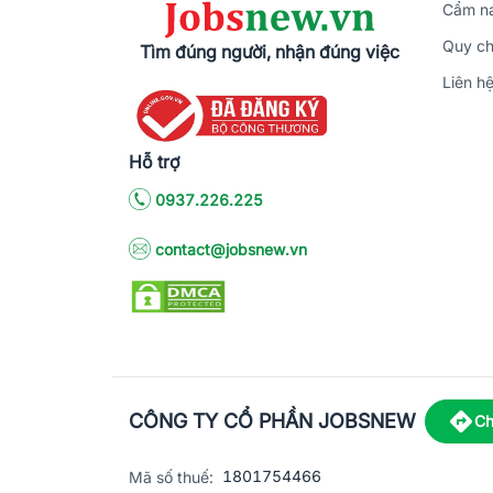
Cẩm na
Quy ch
Tìm đúng người, nhận đúng việc
Liên h
Hỗ trợ
0937.226.225
contact@jobsnew.vn
CÔNG TY CỔ PHẦN JOBSNEW
Ch
1801754466
Mã số thuế: