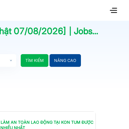
nhật
07/08/2026
] | Jobsnew.vn
TÌM KIẾM
NÂNG CAO
 LÀM
AN TOÀN LAO ĐỘNG
TẠI KON TUM
ĐƯỢC
 NHIỀU NHẤT