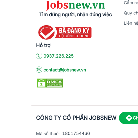
Cẩm na
Quy ch
Tìm đúng người, nhận đúng việc
Liên h
Hỗ trợ
0937.226.225
contact@jobsnew.vn
CÔNG TY CỔ PHẦN JOBSNEW
Ch
1801754466
Mã số thuế: