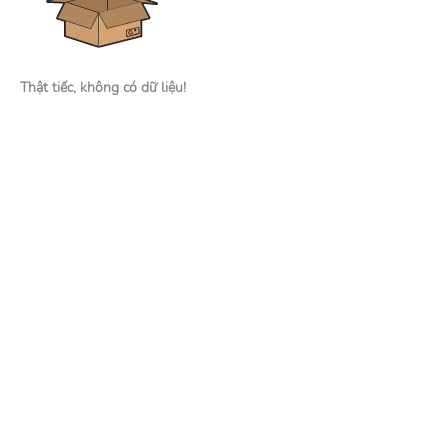
Thật tiếc, không có dữ liệu!
Nhà tuyển dụng
Đăng tin tuyển dụng
Tìm kiếm hồ sơ ứng viên
Mạng xã hội