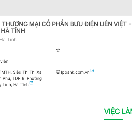
THƯƠNG MẠI CỔ PHẦN BƯU ĐIỆN LIÊN VIỆT -
HÀ TĨNH
Hà Tĩnh
viên
MTH, Siêu Thị Thị Xã
lpbank.com.vn
n Phú, TDP 8, Phường
 Lĩnh, Hà Tĩnh
VIỆC L