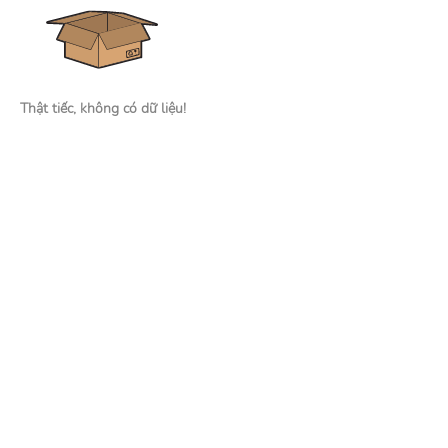
Thật tiếc, không có dữ liệu!
Nhà tuyển dụng
Đăng tin tuyển dụng
Tìm kiếm hồ sơ ứng viên
Mạng xã hội