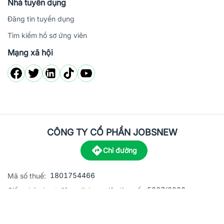
Nhà tuyển dụng
Đăng tin tuyển dụng
Tìm kiếm hồ sơ ứng viên
Mạng xã hội
CÔNG TY CỔ PHẦN JOBSNEW
Chỉ đường
1801754466
Mã số thuế:
5867/2023
Giấy phép hoạt động dịch vụ việc làm số:
C8-13 đường Nguyễn Chánh, khu dân cư Phú An, Phường H
Địa
chỉ: