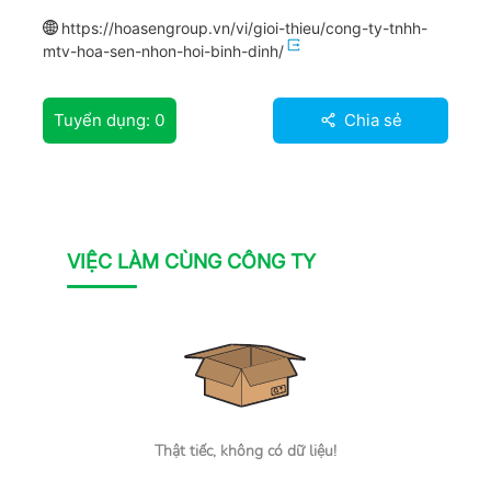
https://hoasengroup.vn/vi/gioi-thieu/cong-ty-tnhh-
mtv-hoa-sen-nhon-hoi-binh-dinh/
Tuyển dụng:
0
Chia sẻ
VIỆC LÀM CÙNG CÔNG TY
Thật tiếc, không có dữ liệu!