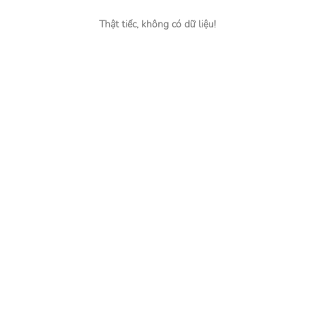
Thật tiếc, không có dữ liệu!
Tìm đúng người, nhận đúng việc
Hỗ trợ
0937.226.225
contact@jobsnew.vn