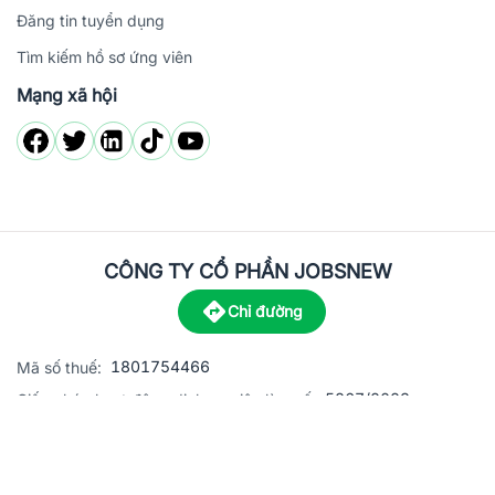
Đăng tin tuyển dụng
Tìm kiếm hồ sơ ứng viên
Mạng xã hội
CÔNG TY CỔ PHẦN JOBSNEW
Chỉ đường
1801754466
Mã số thuế:
5867/2023
Giấy phép hoạt động dịch vụ việc làm số:
C8-13 đường Nguyễn Chánh, khu dân cư Phú An, Phường H
Địa
chỉ:
© 2023 Jobsnew CO., LTD. All rights reserved.