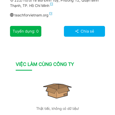
222/10/5/18 Bùi Đình Túy, Phường 12, Quận Bình
Thạnh, TP. Hồ Chí Minh
teachforvietnam.org
Tuyển dụng:
0
Chia sẻ
VIỆC LÀM CÙNG CÔNG TY
Thật tiếc, không có dữ liệu!