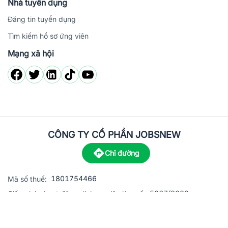
Nhà tuyển dụng
Đăng tin tuyển dụng
Tìm kiếm hồ sơ ứng viên
Mạng xã hội
CÔNG TY CỔ PHẦN JOBSNEW
Chỉ đường
1801754466
Mã số thuế:
5867/2023
Giấy phép hoạt động dịch vụ việc làm số:
C8-13 đường Nguyễn Chánh, khu dân cư Phú An, Phường H
Địa
chỉ: